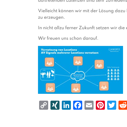
auftretenden Latenzen sind sehr zufriedens
Vielleicht können wir mit der Lösung dazu
zu erzeugen.
In nicht allzu ferner Zukunft setzen wir di
Wir freuen uns schon darauf.
C
X
Li
F
E
Pi
T
o
I
n
a
m
n
w
p
N
k
c
a
t
it