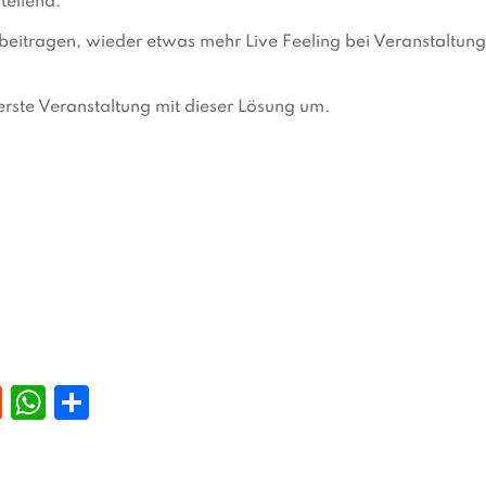
tellend.
 beitragen, wieder etwas mehr Live Feeling bei Veranstaltun
e erste Veranstaltung mit dieser Lösung um.
R
W
T
e
h
ei
d
a
le